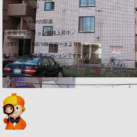
〜
967
万円
36.45m²の部屋
＼全国でマンション価格上昇中／
（LIFULL HOME'S独自データより）
本人/家族の居住用マンションですか？
質問に答えて査定依頼スタート
はい
いいえ