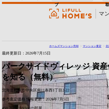
プ
マ
ホームズマンション売却
マンション査定
北
最終更新日：2026年7月15日
パークサイドヴィレッジ
資産
を知る（無料）
北海道札幌市中央区南11条西1丁目2-22
参考査定価格
情報更新：2026年7月5日
450
万円
22.93m²の部屋