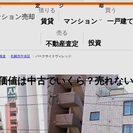
取
定
ジ
却
借りる
買う
ンション売却
賃貸
マンション
一戸建
売る
その他
投資
不動産査定
海道
札幌市中央区
パークサイドヴィレッジ
価値は中古でいくら？売れない