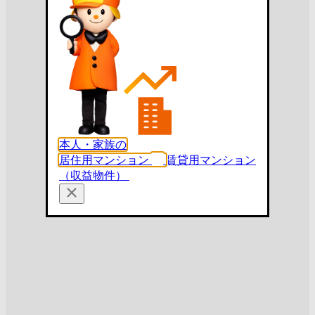
本人・家族の
居住用マンション
賃貸用マンション
（収益物件）