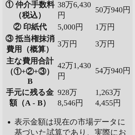
① 仲介手数料
38万6,430
50万940円
（税込）
円
② 印紙代
5,000円
1万円
③ 抵当権抹消
3万円
3万円
費用（概算）
主な費用合計
42万1,430
54万940円
（①+②+③）
円
B
手元に残る金
928万
1,263万
額（A - B）
8,546円
4,455円
表示金額は現在の市場データに
基づいた試算であり、実際にお