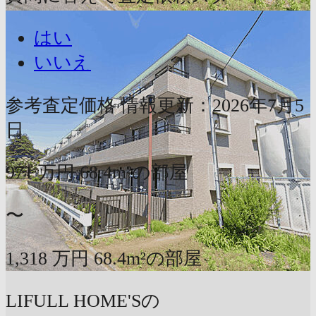
はい
いいえ
参考査定価格
情報更新：2026年7月5
日
971
万円
68.4m²の部屋
〜
1,318
万円
68.4m²の部屋
LIFULL HOME'Sの