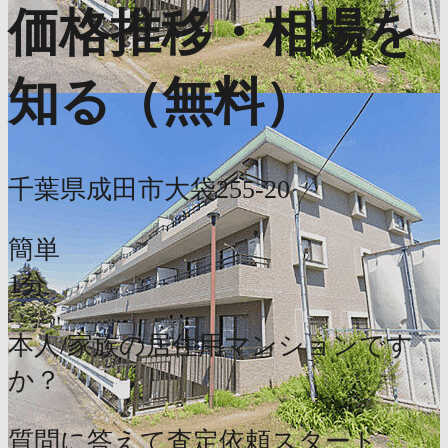
価格推移・相場を
知る（無料）
千葉県成田市大袋255-20
簡単
1分
本人/家族の居住用マンションです
か？
質問に答えて査定依頼スタート