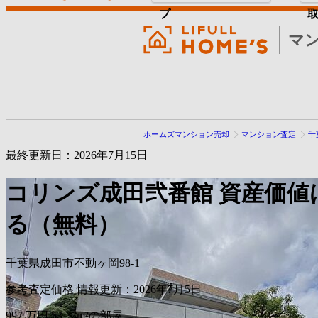
プ
マ
ホームズマンション売却
マンション査定
千
最終更新日：2026年7月15日
コリンズ成田弐番館
資産価値
る（無料）
千葉県成田市不動ヶ岡98-1
参考査定価格
情報更新：2026年7月5日
997
万円
53.33m²の部屋