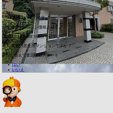
〜
1,744
万円
74.5m²の部屋
＼全国でマンション価格上昇中／
（LIFULL HOME'S独自データより）
本人/家族の居住用マンションですか？
質問に答えて査定依頼スタート
はい
いいえ