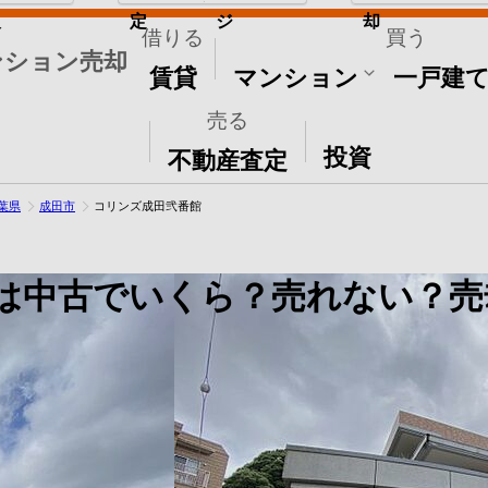
取
定
ジ
却
借りる
買う
ンション売却
賃貸
マンション
一戸建
売る
その他
投資
不動産査定
葉県
成田市
コリンズ成田弐番館
は中古でいくら？売れない？売