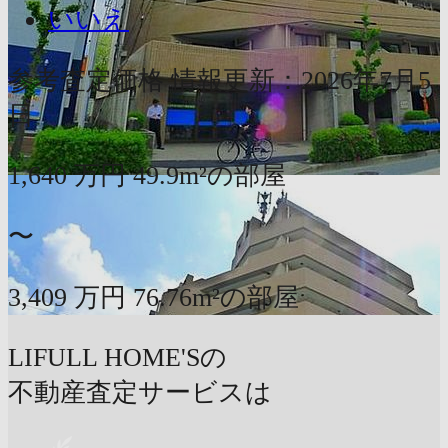
いいえ
参考査定価格
情報更新：2026年7月5
日
1,640
万円
49.9m²の部屋
〜
3,409
万円
76.76m²の部屋
LIFULL HOME'Sの
不動産査定サービスは