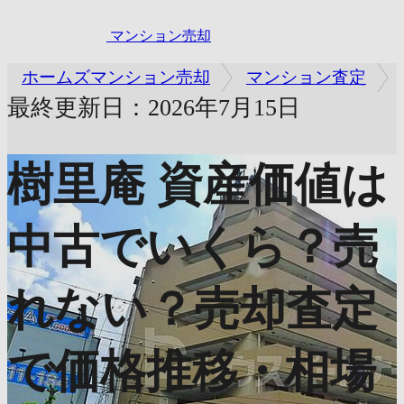
マンション売却
ホームズマンション売却
マンション査定
最終更新日：2026年7月15日
樹里庵
資産価値は
中古でいくら？売
れない？売却査定
で価格推移・相場