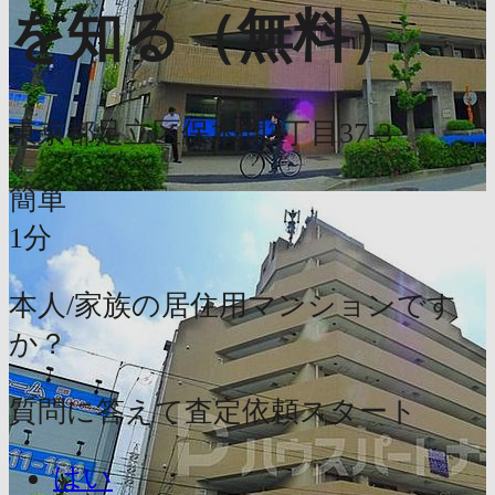
を知る（無料）
東京都足立区保木間3丁目37-3
簡単
1分
本人/家族の居住用マンションです
か？
質問に答えて査定依頼スタート
はい