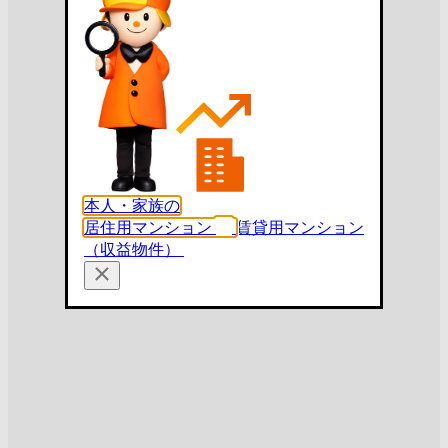
本人・家族の
居住用マンション
賃貸用マンション
（収益物件）