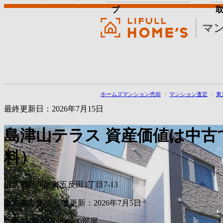
プ
マ
ホームズマンション売却
マンション査定
東
最終更新日：2026年7月15日
島津山テラス
資産価値は中古
料）
東京都品川区東五反田3丁目7-13
参考査定価格
情報更新：2026年7月5日
1
億
2,679
万円
96m²の部屋