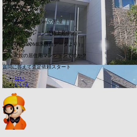
〜
2
億
3,023
万円
145m²の部屋
＼全国でマンション価格上昇中／
（LIFULL HOME'S独自データより）
本人/家族の居住用マンションですか？
質問に答えて査定依頼スタート
はい
いいえ