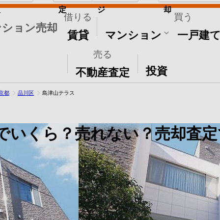
取
定
ジ
却
借りる
買う
ンション売却
賃貸
マンション
一戸建
売る
その他
投資
不動産査定
京都
品川区
島津山テラス
でいくら？売れない？売却査定