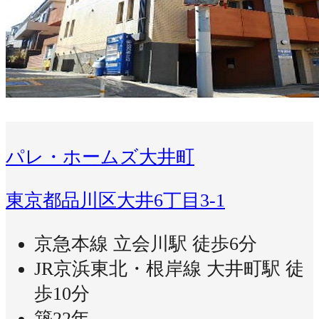
パレ・ホームズ大井町
東京都品川区大井6丁目3-1
京急本線 立会川駅 徒歩6分
JR京浜東北・根岸線 大井町駅 徒
歩10分
築22年