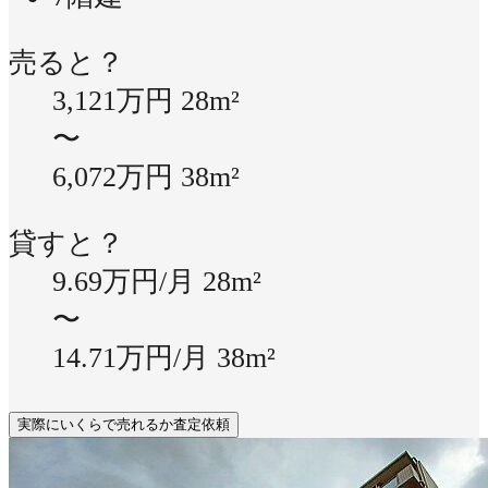
売ると？
3,121万円
28m²
〜
6,072万円
38m²
貸すと？
9.69万円/月
28m²
〜
14.71万円/月
38m²
実際にいくらで売れるか査定依頼