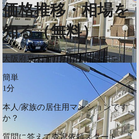
価格推移・相場を
知る（無料）
大阪府泉大津市東助松町4丁目5-1
簡単
1分
本人/家族の居住用マンションです
か？
質問に答えて査定依頼スタート