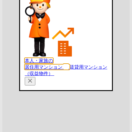
本人・家族の
居住用マンション
賃貸用マンション
（収益物件）