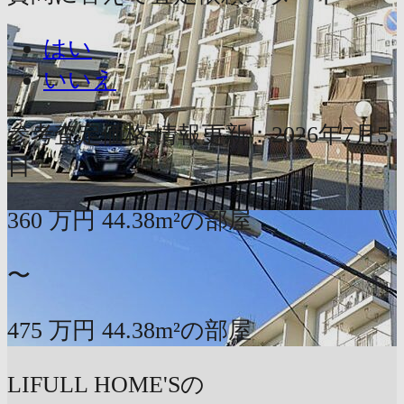
はい
いいえ
参考査定価格
情報更新：2026年7月5
日
360
万円
44.38m²の部屋
〜
475
万円
44.38m²の部屋
LIFULL HOME'Sの