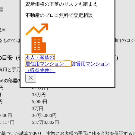
資産価格の下落のリスクも踏まえ
部屋
不動産のプロに無料で査定相談
部屋
ものではなく、LIFULL HOME'Sのデータベースを元に独自の
本人・家族の
の目安（売却にかかる主な費用を差し引いた試算）
居住用マンション
賃貸用マンション
費用と手元に残る金額の試算です。
（収益物件）
02m²の部屋の場合
54.02m²の部屋の場合
万円
625万円
円
33万円
0円
5,000円
3万円
,000円
36万5,000円
5,134円
587万8,802円
に基づいた試算であり、実際にお客様の手元に残る金額を保証する