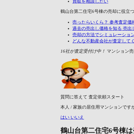
買取を相談したい
鶴山台第二住宅6号棟の売却に
役立
売ったらいくら？
参考査定価
過去の売出し価格を知る
売出し
売却の方法でシミュレーショ
どんな不動産会社が査定して
16社が査定受付け中！
マンション売
質問に答えて
査定依頼スタート
本人 / 家族の居住用マンションです
はい
いいえ
鶴山台第二住宅6号棟