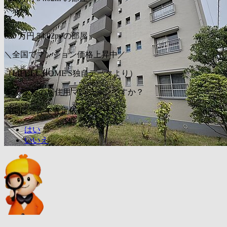
〜
625
万円
54.02m²の部屋
＼全国でマンション価格上昇中／
（LIFULL HOME'S独自データより）
本人/家族の居住用マンションですか？
質問に答えて査定依頼スタート
はい
いいえ