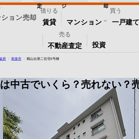
取
定
ジ
却
借りる
買う
ンション売却
賃貸
マンション
一戸建
売る
その他
投資
不動産査定
阪府
和泉市
鶴山台第二住宅6号棟
値は中古でいくら？売れない？