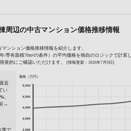
号棟周辺の中古マンション価格推移情報
古マンション価格推移情報を紹介します。
年/専有面積70m²の条件）の平均価格を独自のロジックで計算
を視覚的にご確認いただけます。
[情報更新：2026年7月9日]
価格（万円）
直近
5,000
てい
0%
、
4,500
年前→
4,000
3,500
水準で
3,000