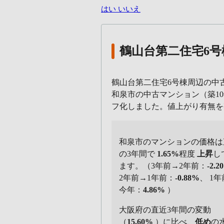
はい
いいえ
鶴山台第二住宅6
鶴山台第二住宅6号棟周辺の中
和泉市の中古マンション（築10
フ化しました。値上がり有無
和泉市のマンションの価格は
の3年間で
1.65%
程度
上昇
し
ます。（3年前→2年前：
-2.2
2年前→1年前：
-0.88%
、 1
今年：
4.86%
）
大阪府の直近3年間の変動
（
15.60%
）に比べ、
低め
の