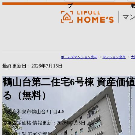
プ
マ
ホームズマンション売却
マンション査定
大
最終更新日：2026年7月15日
鶴山台第二住宅6号棟
資産価
る（無料）
大阪府和泉市鶴山台3丁目4-6
参考査定価格
情報更新：2026年7月5日
452
万円
54.02m²の部屋