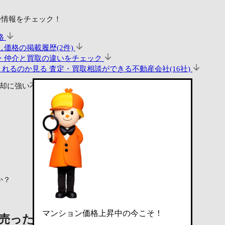
つ情報をチェック！
格
価格の掲載履歴(2件)
ン
仲介と買取の違いをチェック
くれるのか見る
査定・買取相談ができる不動産会社(16社)
却に強い不動産会社に査定依頼
か？
マンション価格上昇中の今こそ！
は売ったらいくら？
参考査定価格