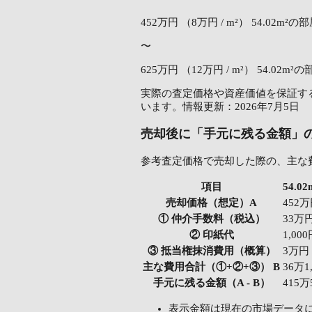
452万円
（8万円 / m²）
54.02m²の
〜
625万円
（12万円 / m²）
54.02m²の
実際の査定価格や資産価値を保証する
います。情報更新：2026年7月5日
売却後に「手元に残る金額」
参考査定価格で売却した際の、主な
項目
54.
売却価格（想定）A
452
① 仲介手数料（税込）
33万
② 印紙代
1,00
③ 抵当権抹消費用（概算）
3万円
主な費用合計（①+②+③） B
36万1
手元に残る金額（A - B）
415万
表示金額は現在の市場データ