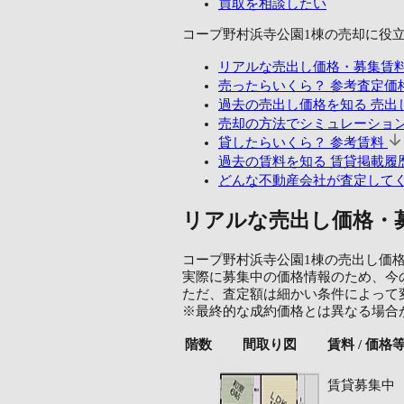
買取を相談したい
コープ野村浜寺公園1棟の売却に
役
リアルな売出し価格・募集賃
売ったらいくら？
参考査定価
過去の売出し価格を知る
売出し
売却の方法でシミュレーショ
貸したらいくら？
参考賃料
過去の賃料を知る
賃貸掲載履歴
どんな不動産会社が査定して
リアルな売出し価格・
コープ野村浜寺公園1棟の売出し価格/賃
実際に募集中の価格情報のため、今
ただ、査定額は細かい条件によって
※最終的な成約価格とは異なる場合
階数
間取り図
賃料 / 価格
賃貸募集中