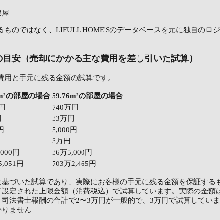
部屋
ものではなく、LIFULL HOME'Sのデータベースを元に独自の
の目安（売却にかかる主な費用を差し引いた試算）
費用と手元に残る金額の試算です。
52m²の部屋の場合
59.76m²の部屋の場合
万円
740万円
円
33万円
0円
5,000円
3万円
,000円
36万5,000円
5,051円
703万2,465円
に基づいた試算であり、実際にお客様の手元に残る金額を保証する
て設定された上限金額（消費税込）で試算しています。実際の金額
司法書士報酬の合計で2〜3万円が一般的で、3万円で試算してい
かりません