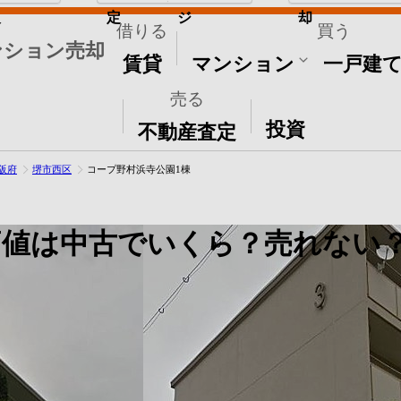
取
定
ジ
却
借りる
買う
ンション売却
賃貸
マンション
一戸建
売る
その他
投資
不動産査定
阪府
堺市西区
コープ野村浜寺公園1棟
価値は中古でいくら？売れない