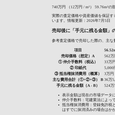
740万円
（12万円 / m²）
59.76m²の
実際の査定価格や資産価値を保証する
います。情報更新：2026年7月5日
売却後に「手元に残る金額」
参考査定価格で売却した際の、主な
項目
56.
売却価格（想定）A
562
① 仲介手数料（税込）
33万
② 印紙代
5,00
③ 抵当権抹消費用（概算）
3万円
主な費用合計（①+②+③） B
36万5
手元に残る金額（A - B）
524万
表示金額は現在の市場データ
仲介手数料：宅建業法によっ
抵当権抹消費用：登録免許税と
はすでに抹消済みの場合はか