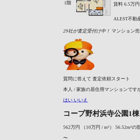
1階
賃料
6.5万円
ALEST不動
29社が査定受付け中！
マンション売
質問に答えて
査定依頼スタート
本人 / 家族の居住用マンションです
はい
いいえ
コープ野村浜寺公園1
562万円
（10万円 / m²）
56.52m²の
〜