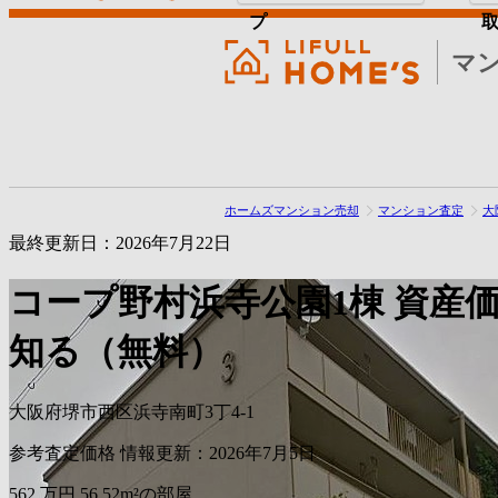
プ
マ
ホームズマンション売却
マンション査定
大
最終更新日：2026年7月22日
コープ野村浜寺公園1棟
資産
知る（無料）
大阪府堺市西区浜寺南町3丁4-1
参考査定価格
情報更新：2026年7月5日
562
万円
56.52m²の部屋