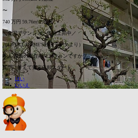
〜
740
万円
59.76m²の部屋
＼全国でマンション価格上昇中／
（LIFULL HOME'S独自データより）
本人/家族の居住用マンションですか？
質問に答えて査定依頼スタート
はい
いいえ