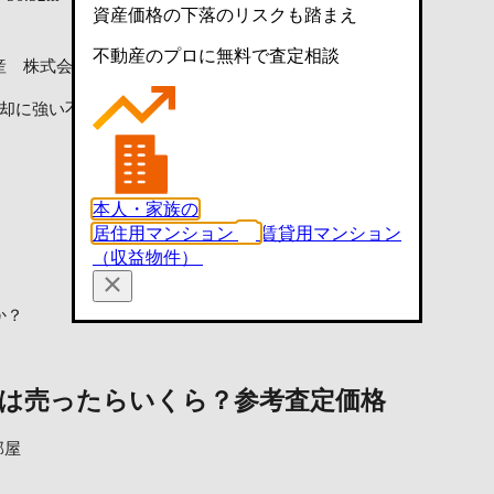
物件詳細
資産価格の下落のリスクも踏まえ
不動産のプロに無料で査定相談
産 株式会社ALEST
却に強い不動産会社に査定依頼
本人・家族の
居住用マンション
賃貸用マンション
（収益物件）
か？
棟は売ったらいくら？
参考査定価格
部屋