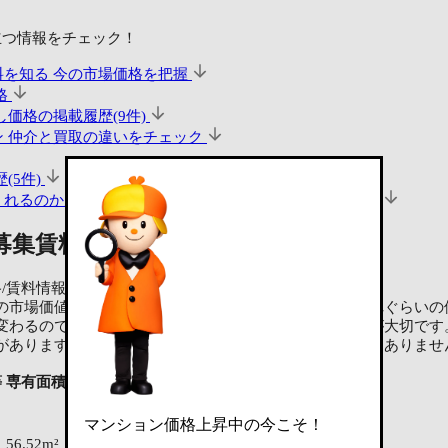
立つ情報をチェック！
料を知る
今の市場価格を把握
格
価格の掲載履歴(9件)
ン
仲介と買取の違いをチェック
(5件)
くれるのか見る
査定・買取相談ができる不動産会社(29社)
募集賃料を知る
今の市場価格を把握
料情報です。（LIFULL HOME'Sの掲載情報より）
の市場価値を把握することができ、ご自身の部屋ならどれぐらいの
変わるので、正確な価値は不動産会社に査定依頼するのが大切です
があります。また、将来の売出し価格を保証するものではありませ
等
専有面積
間取り
主要採光面
募集中ページ
マンション価格上昇中の今こそ！
56.52m²
2LDK
南