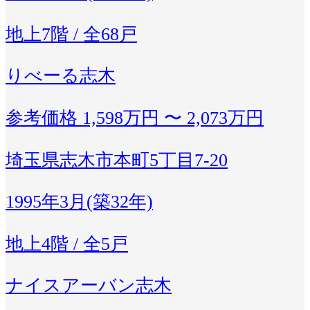
地上7階 / 全68戸
りべーる志木
参考価格
1,598万円 〜 2,073万円
埼玉県志木市本町5丁目7-20
1995年3月(築32年)
地上4階 / 全5戸
ナイスアーバン志木