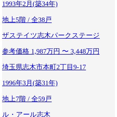
1993年2月(築34年)
地上5階 / 全38戸
ザステイツ志木パークステージ
参考価格
1,987万円 〜 3,448万円
埼玉県志木市本町2丁目9-17
1996年3月(築31年)
地上7階 / 全59戸
ル・アール志木