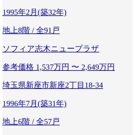
1995年2月(築32年)
地上8階 / 全91戸
ソフィア志木ニュープラザ
参考価格
1,537万円 〜 2,649万円
埼玉県新座市新座2丁目18-34
1996年7月(築31年)
地上6階 / 全57戸