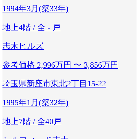
1994年3月(築33年)
地上4階 / 全 - 戸
志木ヒルズ
参考価格
2,996万円 〜 3,856万円
埼玉県新座市東北2丁目15-22
1995年1月(築32年)
地上7階 / 全40戸