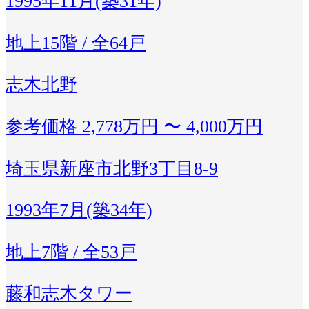
1995年11月(築31年)
地上15階 / 全64戸
志木北野
参考価格
2,778万円 〜 4,000万円
埼玉県新座市北野3丁目8-9
1993年7月(築34年)
地上7階 / 全53戸
藤和志木タワー