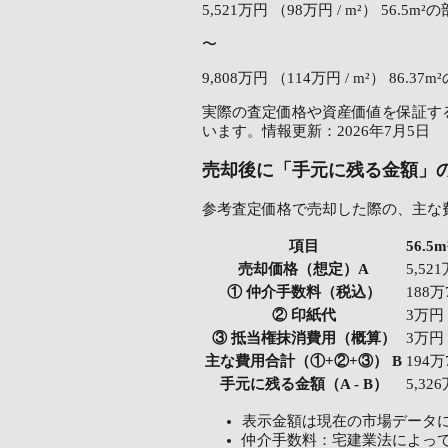
5,521万円
（98万円 / m²）
56.5m²
〜
9,808万円
（114万円 / m²）
86.37m
実際の査定価格や資産価値を保証する
います。情報更新：2026年7月5日
売却後に「手元に残る金額」
参考査定価格で売却した際の、主な
項目
56.
売却価格（想定）A
5,52
① 仲介手数料（税込）
188万
② 印紙代
3万円
③ 抵当権抹消費用（概算）
3万円
主な費用合計（①+②+③） B
194万
手元に残る金額（A - B）
5,32
表示金額は現在の市場データ
仲介手数料：宅建業法によっ