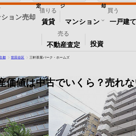
取
定
ジ
却
借りる
買う
ンション売却
賃貸
マンション
一戸建
売る
その他
投資
不動産査定
京都
世田谷区
三軒茶屋パーク・ホームズ
産価値は中古でいくら？売れな