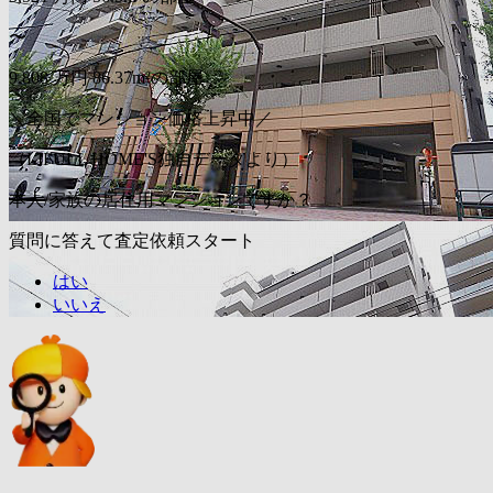
〜
9,808
万円
86.37m²の部屋
＼全国でマンション価格上昇中／
（LIFULL HOME'S独自データより）
本人/家族の居住用マンションですか？
質問に答えて査定依頼スタート
はい
いいえ