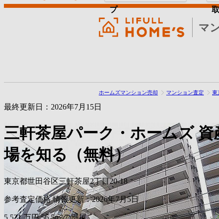
プ
マ
ホームズマンション売却
マンション査定
東
最終更新日：2026年7月15日
三軒茶屋パーク・ホームズ
資
場を知る（無料）
東京都世田谷区三軒茶屋2丁目20-18
参考査定価格
情報更新：2026年7月5日
5,521
万円
56.5m²の部屋