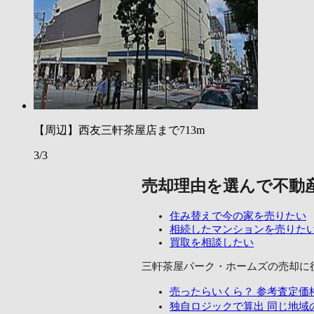
【周辺】西友三軒茶屋店まで713m
3/3
売却理由を選んで不動
住み替えで今の家を売りたい
相続したマンションを売りた
買取を相談したい
三軒茶屋パーク・ホームズの売却に
売ったらいくら？
参考査定価
独自ロジックで算出
同じ地域