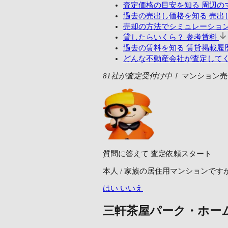
査定価格の目安を知る
周辺の
過去の売出し価格を知る
売出し
売却の方法でシミュレーショ
貸したらいくら？
参考賃料
過去の賃料を知る
賃貸掲載履歴
どんな不動産会社が査定して
81社が査定受付け中！
マンション売
質問に答えて
査定依頼スタート
本人 / 家族の居住用マンションです
はい
いいえ
三軒茶屋パーク・ホー