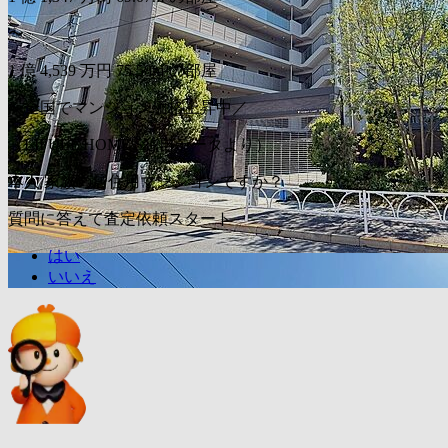
〜
1
億
4,539
万円
75.58m²の部屋
＼全国でマンション価格上昇中／
（LIFULL HOME'S独自データより）
本人/家族の居住用マンションですか？
質問に答えて査定依頼スタート
はい
いいえ