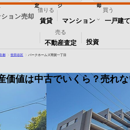
取
定
ジ
却
借りる
買う
ンション売却
賃貸
マンション
一戸建
売る
その他
投資
不動産査定
京都
世田谷区
パークホームズ用賀一丁目
産価値は中古でいくら？売れな