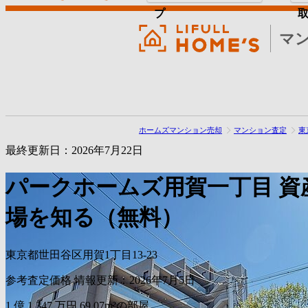
プ
マ
ホームズマンション売却
マンション査定
東
最終更新日：2026年7月22日
パークホームズ用賀一丁目
資
場を知る（無料）
東京都世田谷区用賀1丁目13-23
参考査定価格
情報更新：2026年7月5日
1
億
1,347
万円
69.07m²の部屋