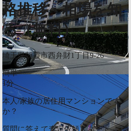
格推移・相場を知
る（無料）
埼玉県朝霞市西弁財1丁目9-26
簡単
1分
本人/家族の居住用マンションです
か？
質問に答えて査定依頼スタート