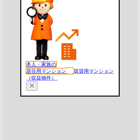
本人・家族の
居住用マンション
賃貸用マンション
（収益物件）