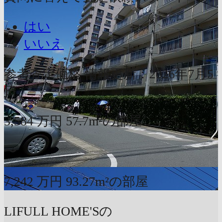
はい
いいえ
参考査定価格
情報更新：2026年7月5
日
3,584
万円
57.7m²の部屋
〜
7,242
万円
93.27m²の部屋
LIFULL HOME'Sの