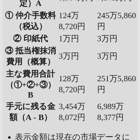
定）A
① 仲介手数料
124万
245万5,860
（税込）
8,720円
円
② 印紙代
1万円
3万円
③ 抵当権抹消
3万円
3万円
費用（概算）
主な費用合計
128万
251万5,860
（①+②+③）
8,720円
円
B
手元に残る金
3,454万
6,989万
額（A - B）
8,072円
8,377円
表示金額は現在の市場データに