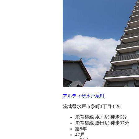
アルティザ水戸泉町
茨城県水戸市泉町3丁目3-26
JR常磐線 水戸駅 徒歩6分
JR常磐線 勝田駅 徒歩97分
築8年
47戸