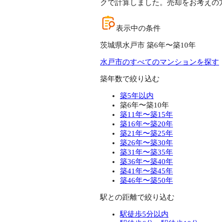
クで計算しました。売却をお考えの
表示中の条件
茨城県水戸市 築6年〜築10年
水戸市のすべてのマンションを探す
築年数で絞り込む
築5年以内
築6年〜築10年
築11年〜築15年
築16年〜築20年
築21年〜築25年
築26年〜築30年
築31年〜築35年
築36年〜築40年
築41年〜築45年
築46年〜築50年
駅との距離で絞り込む
駅徒歩5分以内