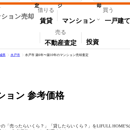
取
定
ジ
却
借りる
買う
ンション売却
賃貸
マンション
一戸建
売る
その他
投資
不動産査定
城県
水戸市
水戸市 築6年〜築10年のマンション売却査定
ション 参考価格
の「売ったらいくら？」「貸したらいくら？」をLIFULL HOME