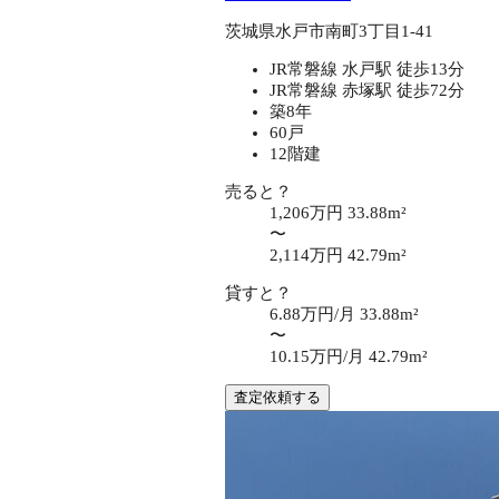
茨城県水戸市南町3丁目1-41
JR常磐線 水戸駅 徒歩13分
JR常磐線 赤塚駅 徒歩72分
築8年
60戸
12階建
売ると？
1,206万円
33.88m²
〜
2,114万円
42.79m²
貸すと？
6.88万円/月
33.88m²
〜
10.15万円/月
42.79m²
査定依頼する