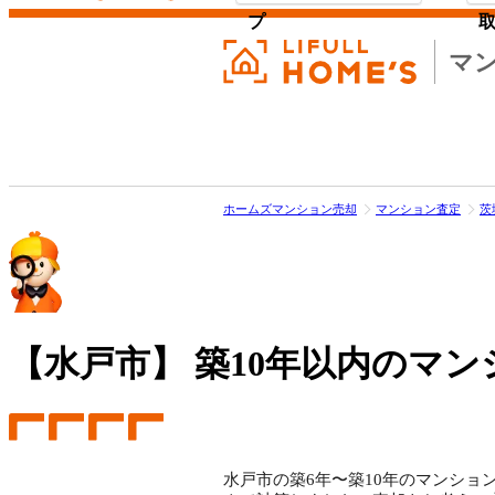
プ
マ
ホームズマンション売却
マンション査定
茨
【水戸市】
築10年以内のマン
水戸市の築6年〜築10年のマンション