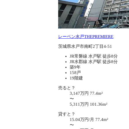
レーベン水戸THEPREMIERE
茨城県水戸市南町2丁目4-51
JR常磐線 水戸駅 徒歩8分
JR水郡線 水戸駅 徒歩8分
築9年
158戸
19階建
売ると？
3,147万円
77.4m²
〜
5,311万円
101.36m²
貸すと？
15.04万円/月
77.4m²
〜