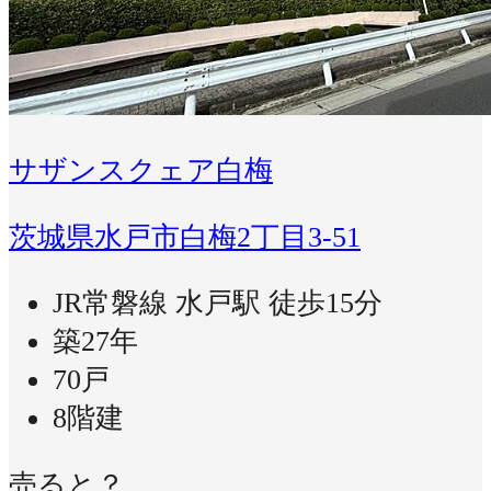
サザンスクェア白梅
茨城県水戸市白梅2丁目3-51
JR常磐線 水戸駅 徒歩15分
築27年
70戸
8階建
売ると？