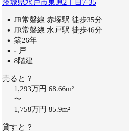
茨城県水戸市東原2丁目7-35
JR常磐線 赤塚駅 徒歩35分
JR常磐線 水戸駅 徒歩46分
築26年
- 戸
8階建
売ると？
1,293万円
68.66m²
〜
1,758万円
85.9m²
貸すと？