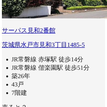
サーパス見和2番館
茨城県水戸市見和3丁目1485-5
JR常磐線 赤塚駅 徒歩14分
JR常磐線 偕楽園駅 徒歩51分
築26年
43戸
7階建