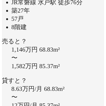
JR常磐線 水戸駅 徒歩76分
築27年
57戸
8階建
売ると？
1,146万円
68.83m²
〜
1,582万円
85.37m²
貸すと？
8.63万円/月
68.83m²
〜
12万円/月
85.37m²