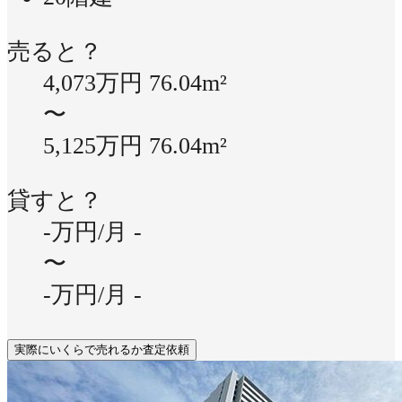
売ると？
4,073万円
76.04m²
〜
5,125万円
76.04m²
貸すと？
-万円/月
-
〜
-万円/月
-
実際にいくらで売れるか査定依頼