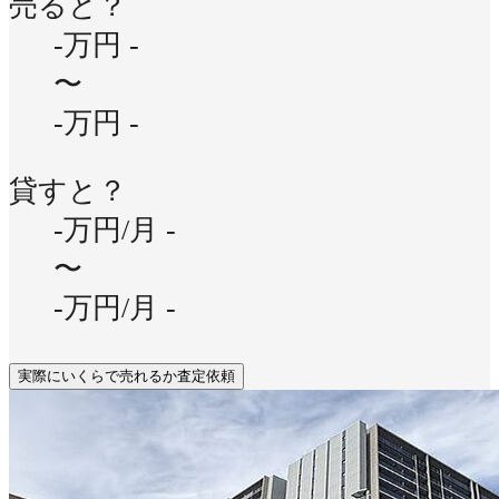
売ると？
-万円
-
〜
-万円
-
貸すと？
-万円/月
-
〜
-万円/月
-
実際にいくらで売れるか査定依頼