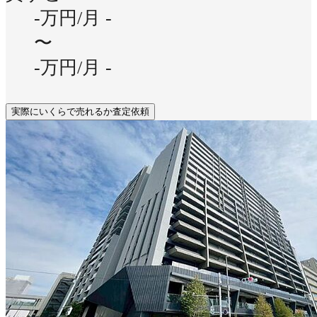
-万円/月
-
〜
-万円/月
-
実際にいくらで売れるか査定依頼