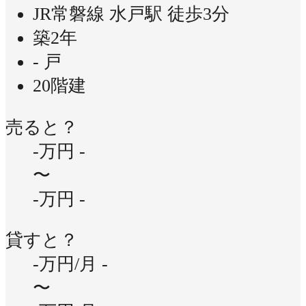
JR常磐線 水戸駅 徒歩3分
築2年
- 戸
20階建
売ると？
-万円
-
〜
-万円
-
貸すと？
-万円/月
-
〜