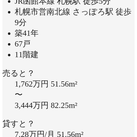
JR函館本線 札幌駅 徒歩5分
札幌市営南北線 さっぽろ駅 徒歩
9分
築41年
67戸
11階建
売ると？
1,762万円
51.56m²
〜
3,444万円
82.25m²
貸すと？
7.28万円/月
51.56m²