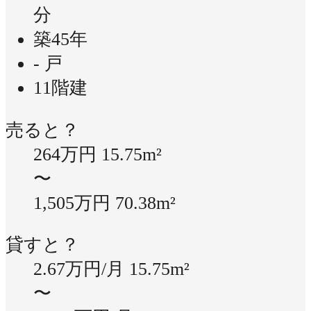
分
築45年
- 戸
11階建
売ると？
264万円
15.75m²
〜
1,505万円
70.38m²
貸すと？
2.67万円/月
15.75m²
〜