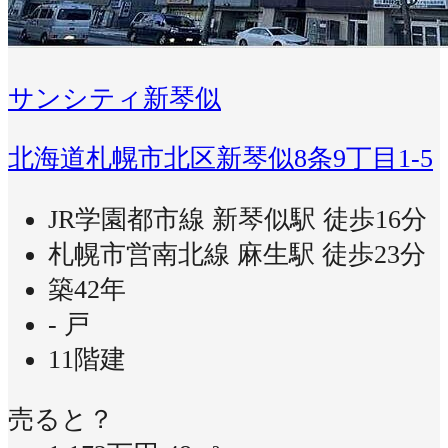
サンシティ新琴似
北海道札幌市北区新琴似8条9丁目1-5
JR学園都市線 新琴似駅 徒歩16分
札幌市営南北線 麻生駅 徒歩23分
築42年
- 戸
11階建
売ると？