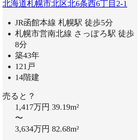
北海道札幌市北区北6条西6丁目2-1
JR函館本線 札幌駅 徒歩5分
札幌市営南北線 さっぽろ駅 徒歩
8分
築43年
121戸
14階建
売ると？
1,417万円
39.19m²
〜
3,634万円
82.68m²