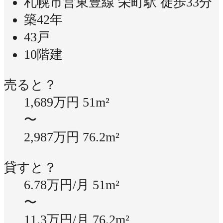
札幌市営東豊線 栄町駅 徒歩33分
築42年
43戸
10階建
売ると？
1,689万円
51m²
〜
2,987万円
76.2m²
貸すと？
6.78万円/月
51m²
〜
11.3万円/月
76.2m²