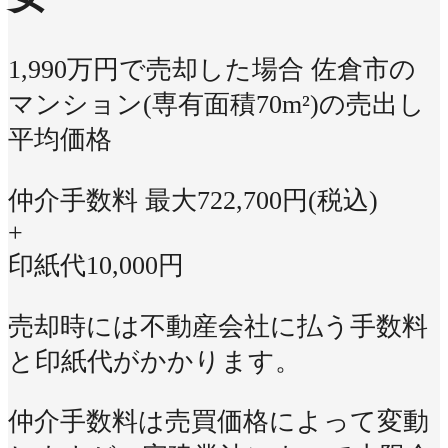
1,990万円で売却した場合
佐倉市の
マンション(専有面積70m²)の売出し
平均価格
仲介手数料 最大
722,700
円(税込)
+
印紙代
10,000
円
売却時には不動産会社に払う手数料
と印紙代がかかります。
仲介手数料は売買価格によって変動