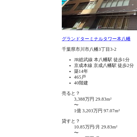
グランドターミナルタワー本八幡
千葉県市川市八幡3丁目3-2
JR総武線 本八幡駅 徒歩1分
京成本線 京成八幡駅 徒歩2分
築14年
465戸
40階建
売ると？
3,388万円
29.83m²
〜
1億 3,203万円
97.07m²
貸すと？
10.85万円/月
29.83m²
〜