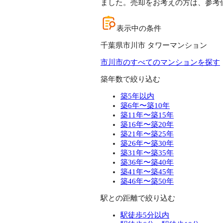
ました。売却をお考えの方は、参考
表示中の条件
千葉県市川市 タワーマンション
市川市のすべてのマンションを探す
築年数で絞り込む
築5年以内
築6年〜築10年
築11年〜築15年
築16年〜築20年
築21年〜築25年
築26年〜築30年
築31年〜築35年
築36年〜築40年
築41年〜築45年
築46年〜築50年
駅との距離で絞り込む
駅徒歩5分以内