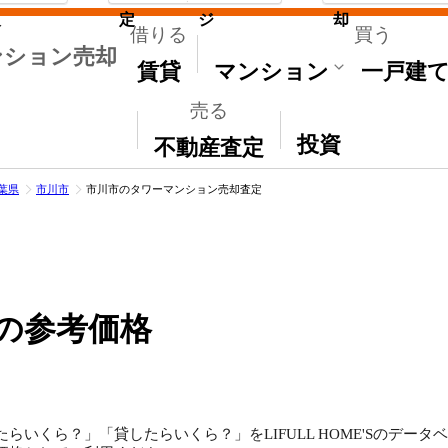
取
定
ジ
却
借りる
買う
ンション売却
賃貸
マンション
一戸建
売る
その他
投資
不動産査定
葉県
市川市
市川市のタワーマンション売却査定
の参考価格
らいくら？」「貸したらいくら？」をLIFULL HOME'Sのデー