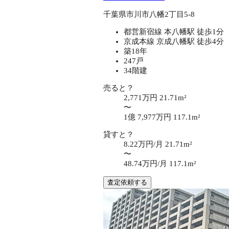
千葉県市川市八幡2丁目5-8
都営新宿線 本八幡駅 徒歩1分
京成本線 京成八幡駅 徒歩4分
築18年
247戸
34階建
売ると？
2,771万円
21.71m²
〜
1億 7,977万円
117.1m²
貸すと？
8.22万円/月
21.71m²
〜
48.74万円/月
117.1m²
査定依頼する