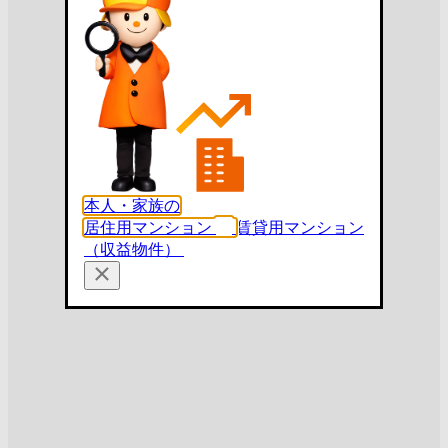
本人・家族の
居住用マンション
賃貸用マンション
（収益物件）