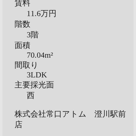
賃料
11.6万円
階数
3階
面積
70.04m²
間取り
3LDK
主要採光面
西
株式会社常口アトム 澄川駅前
店