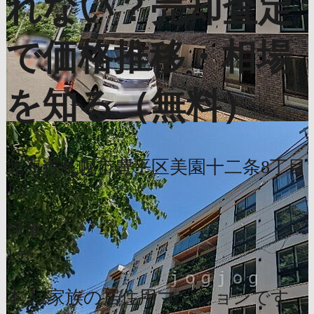
れない？売却査定
で価格推移・相場
を知る（無料）
北海道札幌市豊平区美園十二条8丁目
1-1
簡単
1分
本人/家族の居住用マンションです