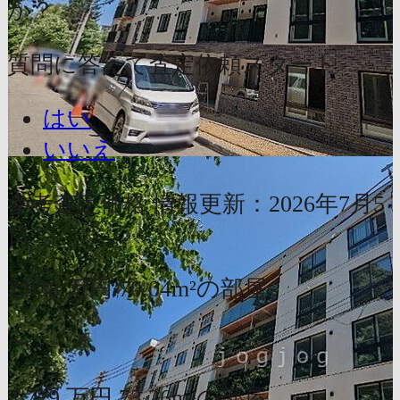
か？
質問に答えて査定依頼スタート
はい
いいえ
参考査定価格
情報更新：2026年7月5
日
2,938
万円
70.04m²の部屋
〜
3,729
万円
73.26m²の部屋