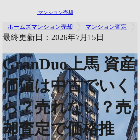
マンション売却
ホームズマンション売却
マンション査定
最終更新日：2026年7月15日
GranDuo上馬
資産
価値は中古でいく
ら？売れない？売
却査定で価格推