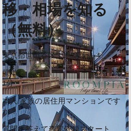
移・相場を知る
（無料）
東京都世田谷区上馬2丁目1-4
簡単
1分
本人/家族の居住用マンションです
か？
質問に答えて査定依頼スタート