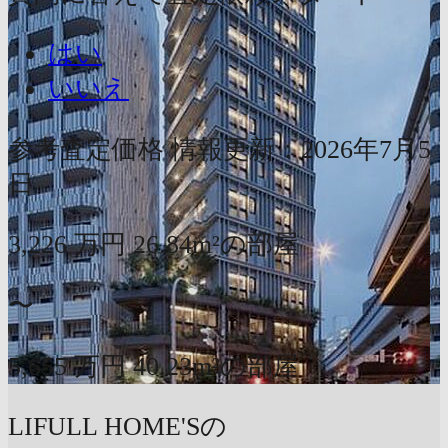
はい
いいえ
参考査定価格
情報更新：2026年7月5
日
3,226
万円
26.84m²の部屋
〜
5,655
万円
40.23m²の部屋
LIFULL HOME'Sの