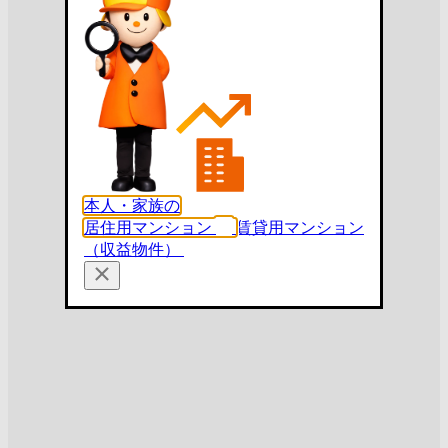
本人・家族の
居住用マンション
賃貸用マンション
（収益物件）