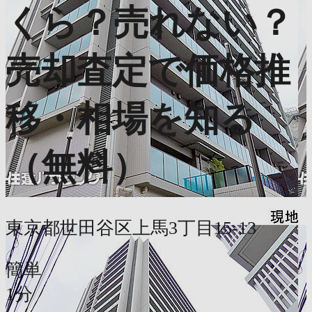
くら？売れない？
売却査定で価格推
移・相場を知る
（無料）
東京都世田谷区上馬3丁目15-13
簡単
1分