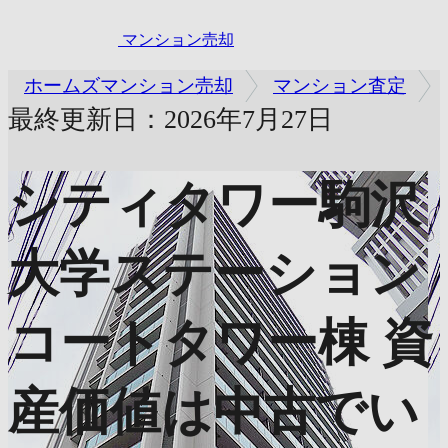
マンション売却
ホームズマンション売却
マンション査定
最終更新日：2026年7月27日
シティタワー駒沢
大学ステーション
コートタワー棟
資
産価値は中古でい