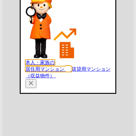
本人・家族の
居住用マンション
賃貸用マンション
（収益物件）