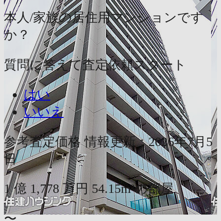
本人/家族の居住用マンションです
か？
質問に答えて査定依頼スタート
はい
いいえ
参考査定価格
情報更新：2026年7月5
日
1
億
1,778
万円
54.15m²の部屋
〜