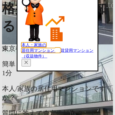
格推移・相場を知
る（無料）
本人・家族の
東京都品川区上大崎2丁目6-13
居住用マンション
賃貸用マンション
（収益物件）
簡単
1分
本人/家族の居住用マンションです
か？
質問に答えて査定依頼スタート