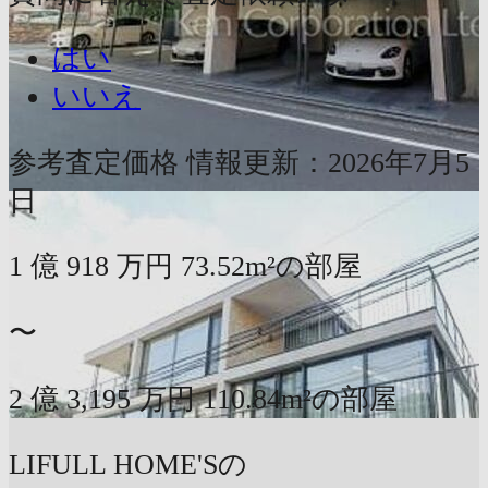
はい
いいえ
参考査定価格
情報更新：2026年7月5
日
1
億
918
万円
73.52m²の部屋
〜
2
億
3,195
万円
110.84m²の部屋
LIFULL HOME'Sの