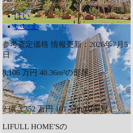
はい
いいえ
参考査定価格
情報更新：2026年7月5
日
8,106
万円
40.36m²の部屋
〜
2
億
3,352
万円
101.17m²の部屋
LIFULL HOME'Sの