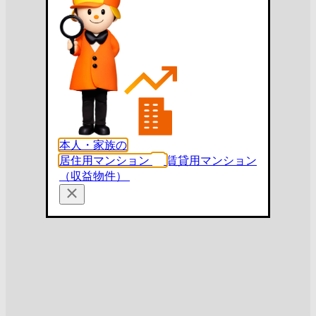
本人・家族の
居住用マンション
賃貸用マンション
（収益物件）