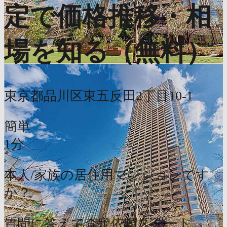
定で価格推移・相
場を知る（無料）
東京都品川区東五反田2丁目10-1
簡単
1分
本人/家族の居住用マンションです
か？
質問に答えて査定依頼スタート