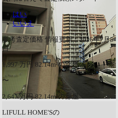
はい
いいえ
参考査定価格
情報更新：2026年7月5
日
1,997
万円
82.14m²の部屋
〜
2,647
万円
82.14m²の部屋
LIFULL HOME'Sの