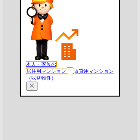
本人・家族の
居住用マンション
賃貸用マンション
（収益物件）