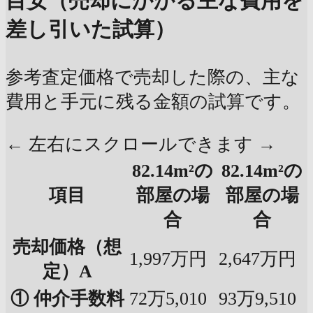
目安（売却にかかる主な費用を
差し引いた試算）
参考査定価格で売却した際の、主な
費用と手元に残る金額の試算です。
← 左右にスクロールできます →
82.14m²の
82.14m²の
項目
部屋の場
部屋の場
合
合
売却価格（想
1,997万円
2,647万円
定）A
① 仲介手数料
72万5,010
93万9,510