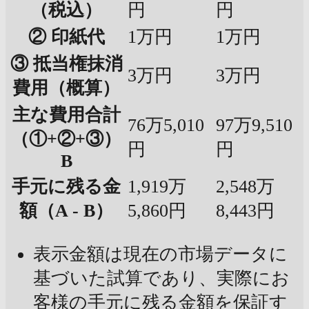
（税込）
円
円
② 印紙代
1万円
1万円
③ 抵当権抹消
3万円
3万円
費用（概算）
主な費用合計
76万5,010
97万9,510
（①+②+③）
円
円
B
手元に残る金
1,919万
2,548万
額（A - B）
5,860円
8,443円
表示金額は現在の市場データに
基づいた試算であり、実際にお
客様の手元に残る金額を保証す