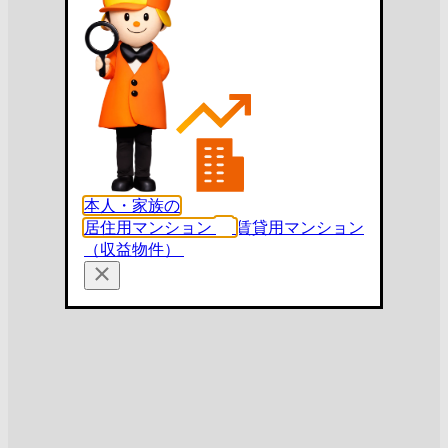
本人・家族の
居住用マンション
賃貸用マンション
（収益物件）