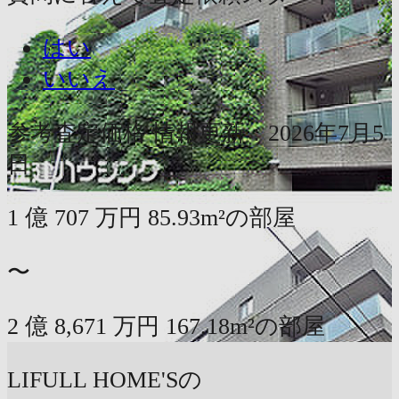
はい
いいえ
参考査定価格
情報更新：2026年7月5
日
1
億
707
万円
85.93m²の部屋
〜
2
億
8,671
万円
167.18m²の部屋
LIFULL HOME'Sの