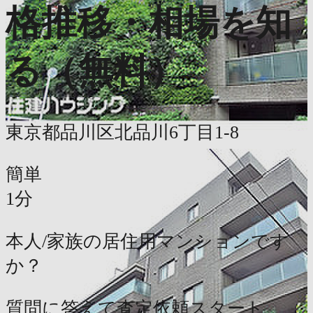
格推移・相場を知
る（無料）
東京都品川区北品川6丁目1-8
簡単
1分
本人/家族の居住用マンションです
か？
質問に答えて査定依頼スタート