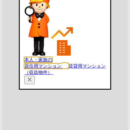
本人・家族の
居住用マンション
賃貸用マンション
（収益物件）