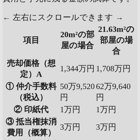
← 左右にスクロールできます →
21.63m²の
20m²の部
項目
部屋の場
屋の場合
合
売却価格（想
1,344万円
1,708万円
定）A
① 仲介手数料
50万9,520
62万9,640
（税込）
円
円
② 印紙代
1万円
1万円
③ 抵当権抹消
3万円
3万円
費用（概算）