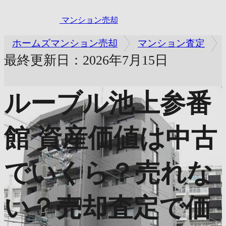
マンション売却
ホームズマンション売却
マンション査定
最終更新日：2026年7月15日
ルーブル池上参番
館
資産価値は中古
でいくら？売れな
い？売却査定で価