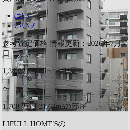
はい
いいえ
参考査定価格
情報更新：2026年7月5
日
1,344
万円
20m²の部屋
〜
1,708
万円
21.63m²の部屋
LIFULL HOME'Sの