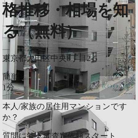
格推移・相場を知
る（無料）
東京都大田区中央8丁目2-5
簡単
1分
本人/家族の居住用マンションです
か？
質問に答えて査定依頼スタート