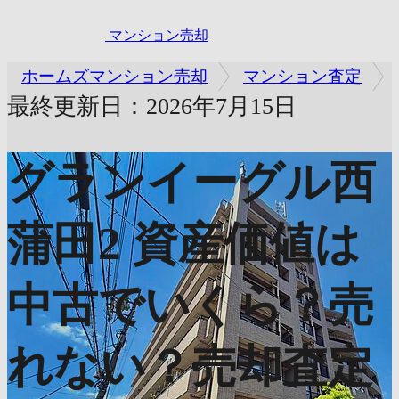
マンション売却
ホームズマンション売却
マンション査定
最終更新日：2026年7月15日
グランイーグル西
蒲田2
資産価値は
中古でいくら？売
れない？売却査定