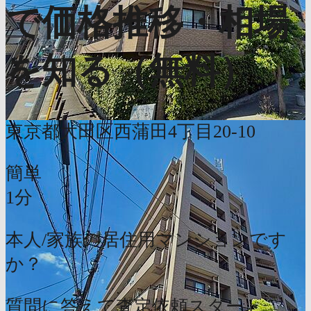
で価格推移・相場
を知る（無料）
東京都大田区西蒲田4丁目20-10
簡単
1分
本人/家族の居住用マンションです
か？
質問に答えて査定依頼スタート