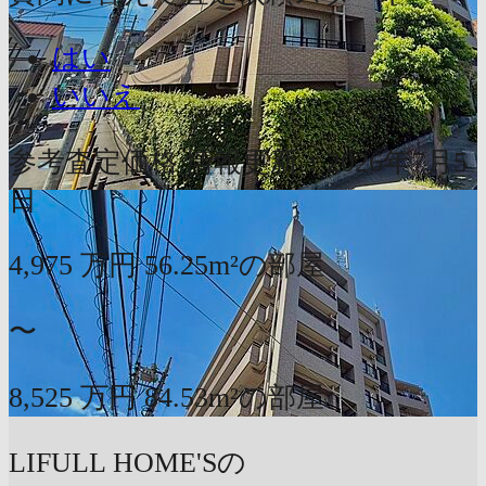
はい
いいえ
参考査定価格
情報更新：2026年7月5
日
4,975
万円
56.25m²の部屋
〜
8,525
万円
84.53m²の部屋
LIFULL HOME'Sの