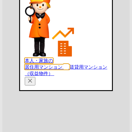
本人・家族の
居住用マンション
賃貸用マンション
（収益物件）