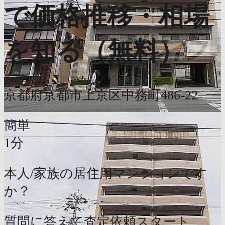
で価格推移・相場
を知る（無料）
京都府京都市上京区中務町486-22
簡単
1分
本人/家族の居住用マンションです
か？
質問に答えて査定依頼スタート