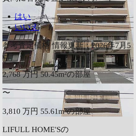
はい
いいえ
参考査定価格
情報更新：2026年7月5
日
2,768
万円
50.45m²の部屋
〜
3,810
万円
55.61m²の部屋
LIFULL HOME'Sの