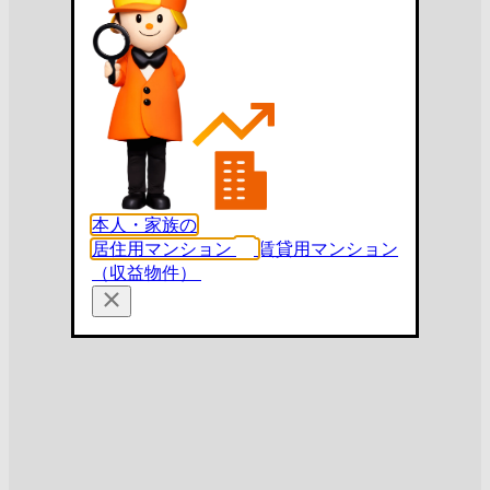
本人・家族の
居住用マンション
賃貸用マンション
（収益物件）