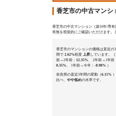
香芝市の中古マンシ
香芝市の中古マンション（築10年/専
有無を視覚的にご確認いただけます。
香芝市のマンションの価格は直近の
間で
2.62%
程度
上昇
しています。（
前→2年前：
12.35%
、 2年前→1年前
0.35%
、 1年前→今年：
-8.98%
）
奈良県の直近3年間の変動（
6.11%
比べ、
やや低め
の水準です。