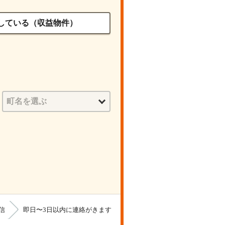
している（収益物件）
信
即日〜3日以内に連絡がきます