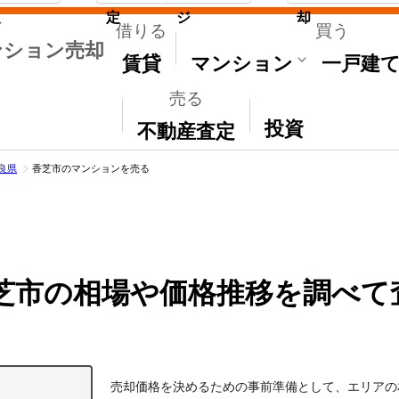
取
定
ジ
却
借りる
買う
ンション売却
賃貸
マンション
一戸建
売る
その他
投資
不動産査定
良県
香芝市のマンションを売る
芝市の相場や価格推移を調べて
売却価格を決めるための事前準備として、エリアの