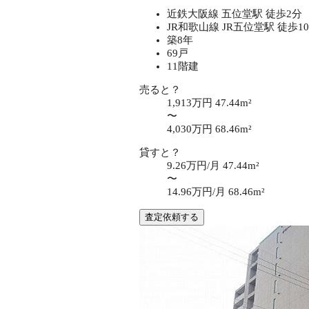
近鉄大阪線 五位堂駅 徒歩2分
JR和歌山線 JR五位堂駅 徒歩1
築8年
69戸
11階建
売ると？
1,913万円
47.44m²
〜
4,030万円
68.46m²
貸すと？
9.26万円/月
47.44m²
〜
14.96万円/月
68.46m²
査定依頼する