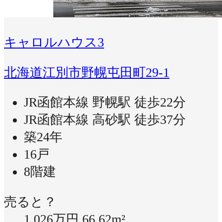
キャロルハウス3
北海道江別市野幌屯田町29-1
JR函館本線 野幌駅 徒歩22分
JR函館本線 高砂駅 徒歩37分
築24年
16戸
8階建
売ると？
1,026万円
66.62m²