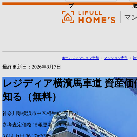
プ
マ
ホームズマンション売却
マンション査定
神
最終更新日：2026年8月7日
レジディア横濱馬車道
資産価
知る（無料）
神奈川県横浜市中区相生町4丁目67
参考査定価格
情報更新：2026年7月5日
3,814
万円
36.17m²の部屋