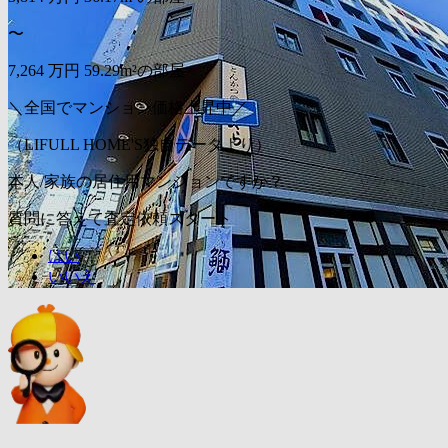
〜
7,264
万円
59.29m²の部屋
＼全国でマンション価格上昇中／
（LIFULL HOME'S独自データより）
本人/家族の居住用マンションですか？
質問に答えて査定依頼スタート
はい
いいえ