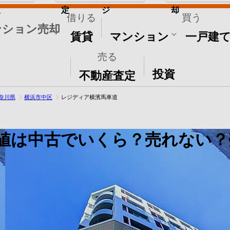
取
定
ジ
却
借りる
買う
ンション売却
賃貸
マンション
一戸建
売る
その他
投資
不動産査定
奈川県
横浜市中区
レジディア横濱馬車道
値は中古でいくら？売れない？