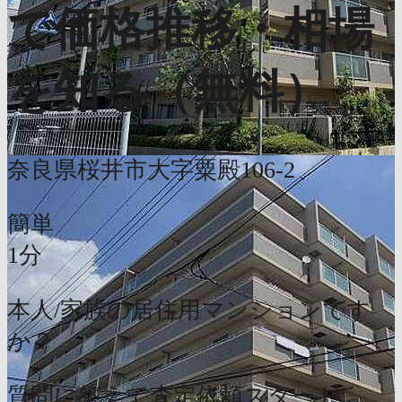
で価格推移・相場
を知る（無料）
奈良県桜井市大字粟殿106-2
簡単
1分
本人/家族の居住用マンションです
か？
質問に答えて査定依頼スタート