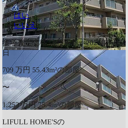
はい
いいえ
参考査定価格
情報更新：2026年7月5
日
709
万円
55.43m²の部屋
〜
1,253
万円
75.4m²の部屋
LIFULL HOME'Sの