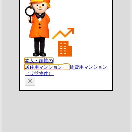
本人・家族の
居住用マンション
賃貸用マンション
（収益物件）