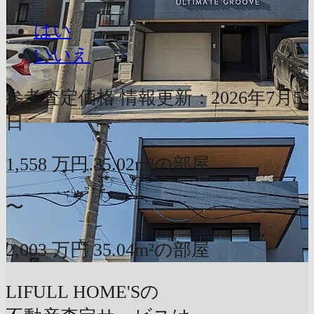
はい
いいえ
参考査定価格
情報更新：2026年7月5
日
1,558
万円
35.02m²の部屋
〜
2,003
万円
35.04m²の部屋
LIFULL HOME'Sの