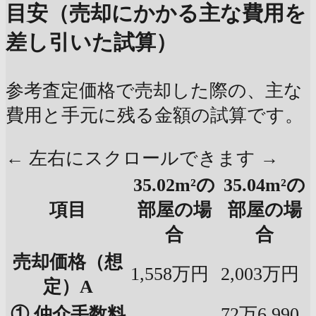
目安（売却にかかる主な費用を
差し引いた試算）
参考査定価格で売却した際の、主な
費用と手元に残る金額の試算です。
← 左右にスクロールできます →
35.02m²の
35.04m²の
項目
部屋の場
部屋の場
合
合
売却価格（想
1,558万円
2,003万円
定）A
① 仲介手数料
72万6,990