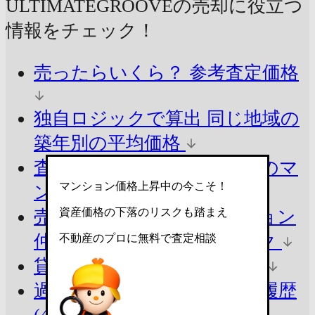
ULTIMATEGROOVEの売却に
役立つ
情報をチェック！
売ったらいくら？
参考査定価格
独自ロジックで算出
同じ地域の
築年別の平均価格
査定価格の目安を知る
周辺のマ
マンション価格上昇中の今こそ！
ンションと比較
資産価格の下落のリスクも踏まえ
売却の方法でシミュレーション
仲介と買取の違いをチェック
不動産のプロに無料で査定相談
貸したらいくら？
参考賃料
過去の賃料を知る
賃貸掲載履歴