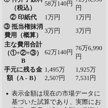
58万140円
（税込）
円
② 印紙代
1万円
1万円
③ 抵当権抹消
3万円
3万円
費用（概算）
主な費用合計
76万6,990
62万140円
（①+②+③）
円
B
手元に残る金
1,495万
1,925万
額（A - B）
2,507円
7,531円
表示金額は現在の市場データに
基づいた試算であり、実際にお