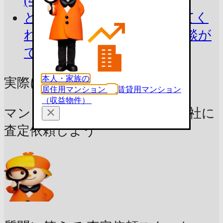
(4件)
どんな不動産会社が査定してく
れるのか見る
査定・買取相談が
できる不動産会社(19社)
本人・家族の
実際にいくらで売れる？
居住用マンション
賃貸用マンション
（収益物件）
マンション売却に強い不動産会社に
査定依頼しよう