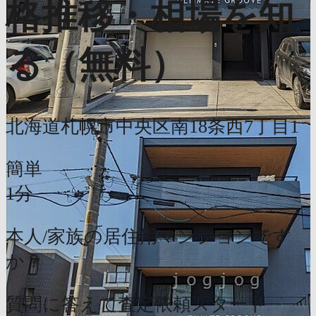
格推移・相場を知
る（無料）
北海道札幌市中央区南18条西7丁目1
簡単
1分
本人/家族の居住用マンションです
か？
質問に答えて査定依頼スタート