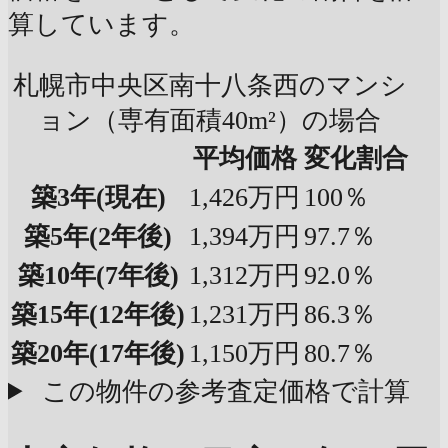
算しています。
札幌市中央区南十八条西のマンシ
ョン（専有面積40m²）の場合
平均価格
変化割合
築3年
(現在)
1,426万円
100％
築5年
(2年後)
1,394万円
97.7％
築10年
(7年後)
1,312万円
92.0％
築15年
(12年後)
1,231万円
86.3％
築20年
(17年後)
1,150万円
80.7％
この物件の参考査定価格で計算