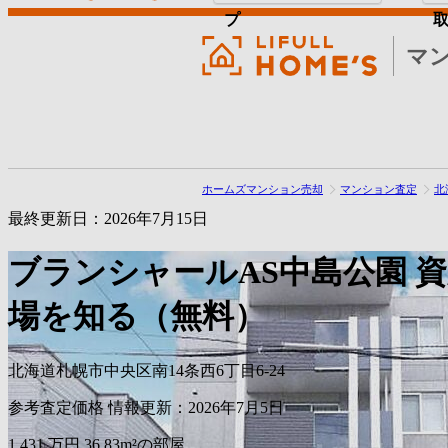
プ
マ
ホームズマンション売却
マンション査定
北
最終更新日：2026年7月15日
ブランシャールAS中島公園
資
場を知る（無料）
北海道札幌市中央区南14条西6丁目6-24
参考査定価格
情報更新：2026年7月5日
1,431
万円
36.83m²の部屋