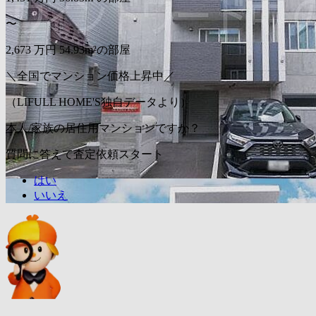
〜
2,673
万円
54.93m²の部屋
＼全国でマンション価格上昇中／
（LIFULL HOME'S独自データより）
本人/家族の居住用マンションですか？
質問に答えて査定依頼スタート
はい
いいえ