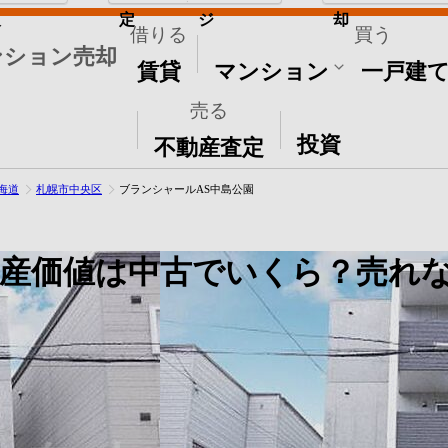
取
定
ジ
却
借りる
買う
ンション売却
賃貸
マンション
一戸建
売る
その他
投資
不動産査定
海道
札幌市中央区
ブランシャールAS中島公園
産価値は中古でいくら？売れ