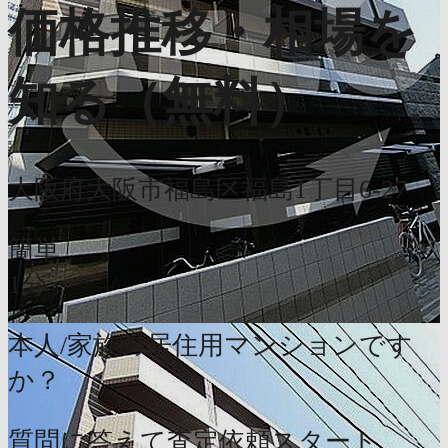
価格推移・相場を
知る（無料）
大阪府大阪市福島区福島1丁目6-27
簡単
1分
本人/家族の居住用マンションです
か？
質問に答えて査定依頼スタート