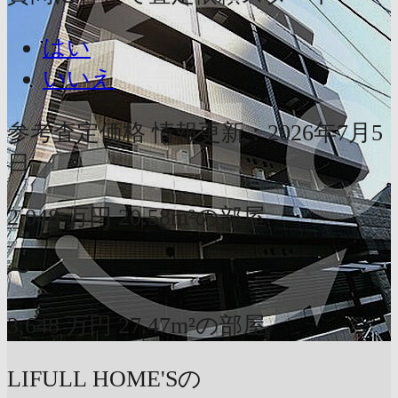
はい
いいえ
参考査定価格
情報更新：2026年7月5
日
2,048
万円
20.58m²の部屋
〜
3,648
万円
27.47m²の部屋
LIFULL HOME'Sの