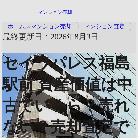
マンション売却
ホームズマンション売却
マンション査定
最終更新日：2026年8月3日
セイワパレス福島
駅前
資産価値は中
古でいくら？売れ
ない？売却査定で