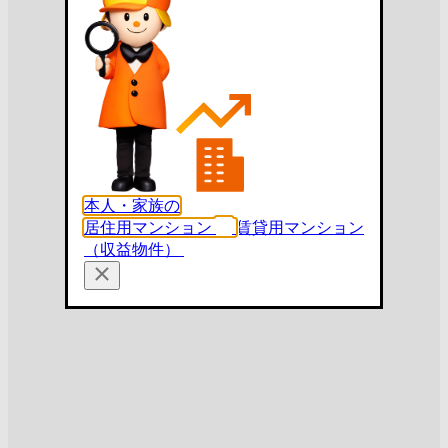
本人・家族の
居住用マンション
賃貸用マンション
（収益物件）