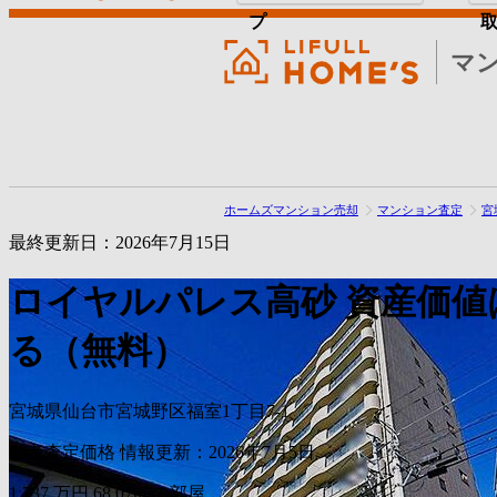
プ
マ
ホームズマンション売却
マンション査定
宮
最終更新日：2026年7月15日
ロイヤルパレス高砂
資産価値
る（無料）
宮城県仙台市宮城野区福室1丁目7-1
参考査定価格
情報更新：2026年7月5日
1,737
万円
68.07m²の部屋