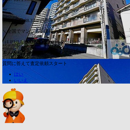
〜
3,024
万円
88.33m²の部屋
＼全国でマンション価格上昇中／
（LIFULL HOME'S独自データより）
本人/家族の居住用マンションですか？
質問に答えて査定依頼スタート
はい
いいえ