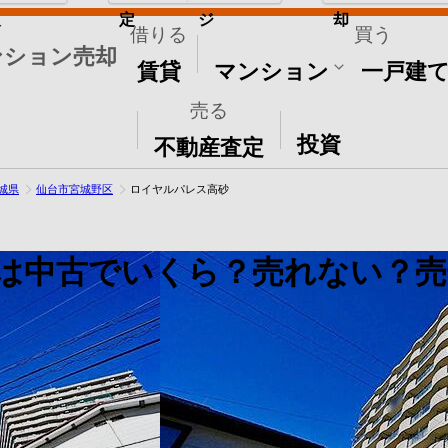
取
定
ジ
却
借りる
買う
ンション売却
賃貸
マンション
一戸建
売る
その他
投資
不動産査定
城県
仙台市宮城野区
ロイヤルパレス高砂
は中古でいくら？売れない？売