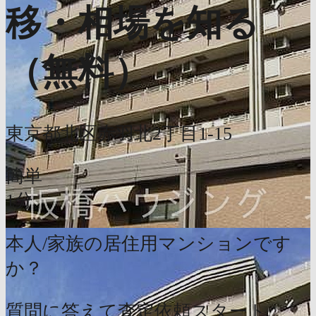
移・相場を知る
（無料）
東京都北区赤羽北2丁目1-15
簡単
1分
本人/家族の居住用マンションです
か？
質問に答えて査定依頼スタート