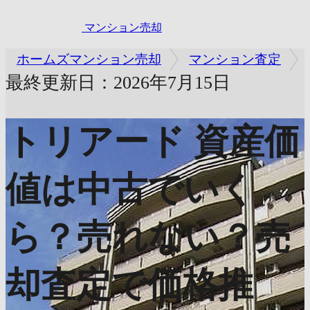
マンション売却
ホームズマンション売却
マンション査定
最終更新日：2026年7月15日
トリアード
資産価
値は中古でいく
ら？売れない？売
却査定で価格推