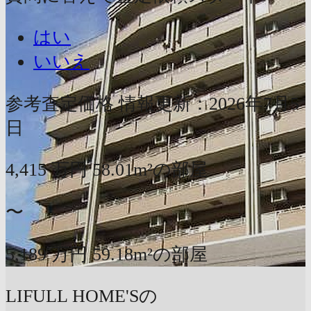
はい
いいえ
参考査定価格
情報更新：2026年7月5
日
4,415
万円
58.01m²の部屋
〜
5,189
万円
59.18m²の部屋
LIFULL HOME'Sの