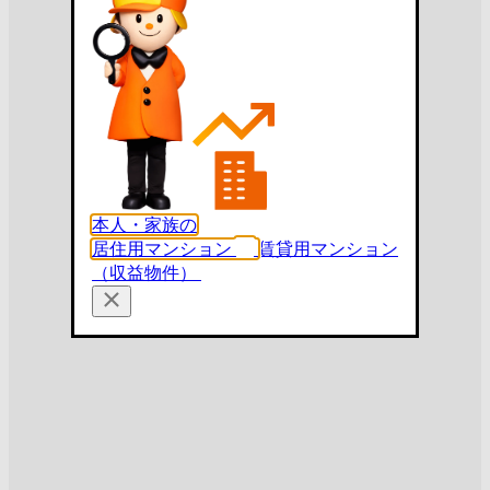
本人・家族の
居住用マンション
賃貸用マンション
（収益物件）