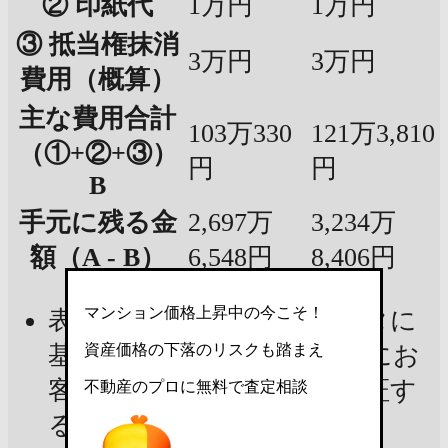
② 印紙代
1万円
1万円
③ 抵当権抹消
3万円
3万円
費用（概算）
主な費用合計
103万330
121万3,810
（①+②+③）
円
円
B
手元に残る金
2,697万
3,234万
額（A - B）
6,548円
8,406円
マンション価格上昇中の今こそ！
表示金額は現在の市場データに
資産価格の下落のリスクも踏まえ
基づいた試算であり、実際にお
客様の手元に残る金額を保証す
不動産のプロに無料で査定相談
るものではありません