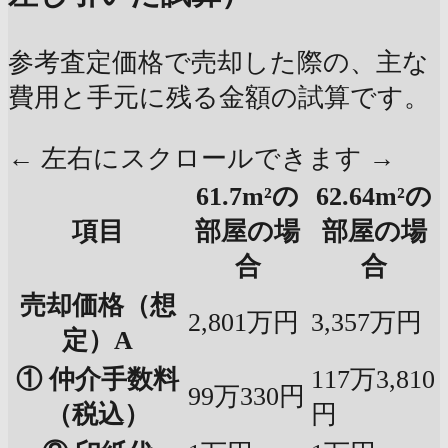
参考査定価格で売却した際の、主な
費用と手元に残る金額の試算です。
← 左右にスクロールできます →
61.7m²の
62.64m²の
項目
部屋の場
部屋の場
合
合
売却価格（想
2,801万円
3,357万円
定）A
① 仲介手数料
117万3,810
99万330円
（税込）
円