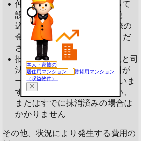
仲介手数料：宅建業法によって
設定された上限金額（消費税
込）で試算しています。実際の
金額は不動産会社にご確認くだ
さい
抵当権抹消費用：登録免許税と司
本人・家族の
法書士報酬の合計で2〜3万円が
居住用マンション
賃貸用マンション
（収益物件）
一般的で、3万円で試算していま
す。抵当権を設定していない、
またはすでに抹消済みの場合は
かかりません
その他、状況により発生する費用の