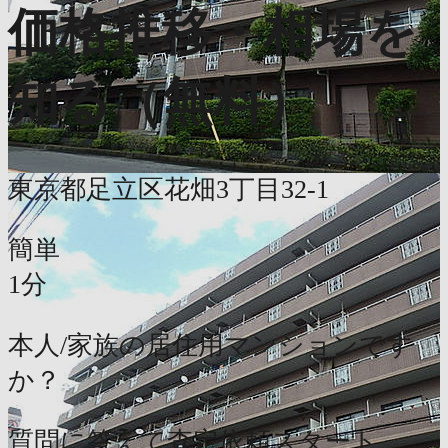
価格推移・相場を
知る（無料）
東京都足立区花畑3丁目32-1
簡単
1分
本人/家族の居住用マンションです
か？
質問に答えて査定依頼スタート