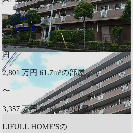
はい
いいえ
参考査定価格
情報更新：2026年7月5
日
2,801
万円
61.7m²の部屋
〜
3,357
万円
62.64m²の部屋
LIFULL HOME'Sの