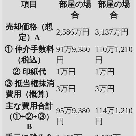
項目
部屋の場
部屋の場
合
合
売却価格（想
2,586万円
3,137万円
定）A
① 仲介手数料
91万9,380
110万1,210
（税込）
円
円
② 印紙代
1万円
1万円
③ 抵当権抹消
3万円
3万円
費用（概算）
主な費用合計
95万9,380
114万1,210
（①+②+③）
円
円
B