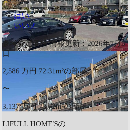
はい
いいえ
参考査定価格
情報更新：2026年7月5
日
2,586
万円
72.31m²の部屋
〜
3,137
万円
73.72m²の部屋
LIFULL HOME'Sの