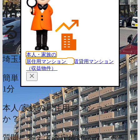
格推移・相場を知
る（無料）
本人・家族の
埼玉県和光市南1丁目21-82
居住用マンション
賃貸用マンション
（収益物件）
簡単
1分
本人/家族の居住用マンションです
か？
質問に答えて査定依頼スタート