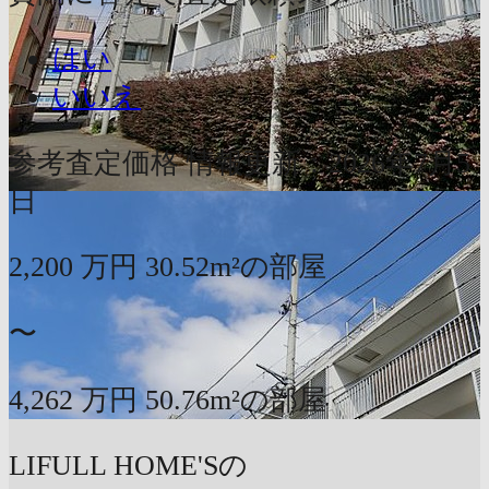
はい
いいえ
参考査定価格
情報更新：2026年7月5
日
2,200
万円
30.52m²の部屋
〜
4,262
万円
50.76m²の部屋
LIFULL HOME'Sの