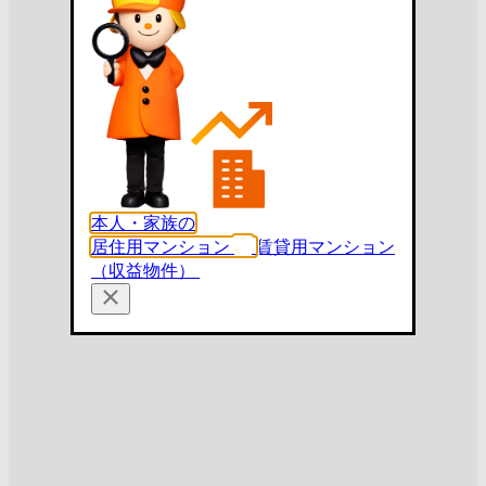
本人・家族の
居住用マンション
賃貸用マンション
（収益物件）