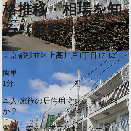
格推移・相場を知
る（無料）
東京都杉並区上高井戸1丁目17-12
簡単
1分
本人/家族の居住用マンションです
か？
質問に答えて査定依頼スタート