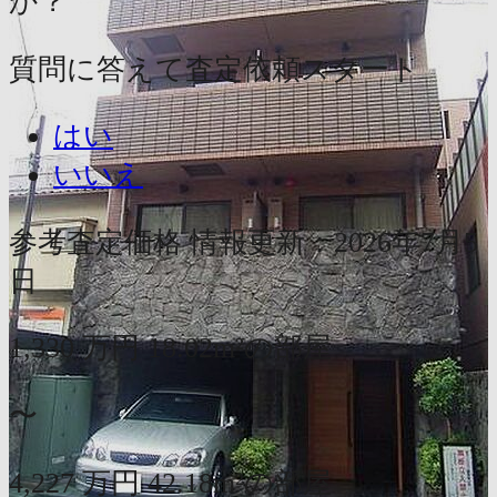
か？
質問に答えて査定依頼スタート
はい
いいえ
参考査定価格
情報更新：2026年7月5
日
1,330
万円
18.02m²の部屋
〜
4,227
万円
42.18m²の部屋