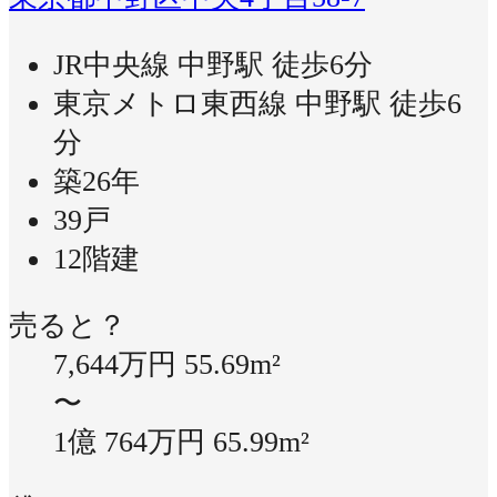
JR中央線 中野駅 徒歩6分
東京メトロ東西線 中野駅 徒歩6
分
築26年
39戸
12階建
売ると？
7,644万円
55.69m²
〜
1億 764万円
65.99m²