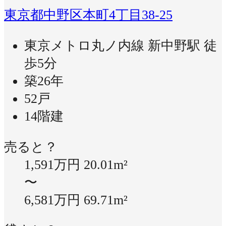
東京都中野区本町4丁目38-25
東京メトロ丸ノ内線 新中野駅 徒
歩5分
築26年
52戸
14階建
売ると？
1,591万円
20.01m²
〜
6,581万円
69.71m²