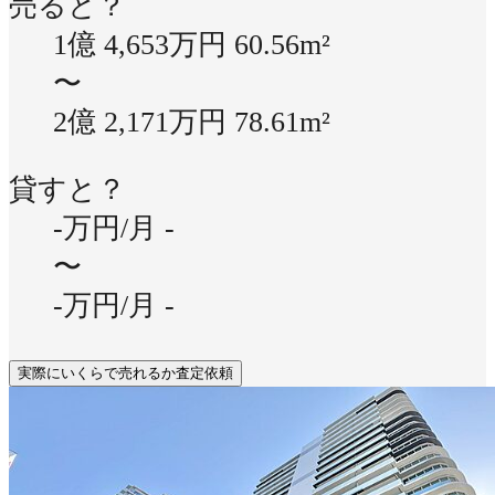
売ると？
1億 4,653万円
60.56m²
〜
2億 2,171万円
78.61m²
貸すと？
-万円/月
-
〜
-万円/月
-
実際にいくらで売れるか査定依頼