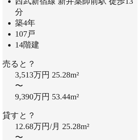
西武新宿線 新井薬師前駅 徒歩13
分
築4年
107戸
14階建
売ると？
3,513万円
25.28m²
〜
9,390万円
53.44m²
貸すと？
12.68万円/月
25.28m²
〜