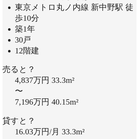
東京メトロ丸ノ内線 新中野駅 徒
歩10分
築1年
30戸
12階建
売ると？
4,837万円
33.3m²
〜
7,196万円
40.15m²
貸すと？
16.03万円/月
33.3m²