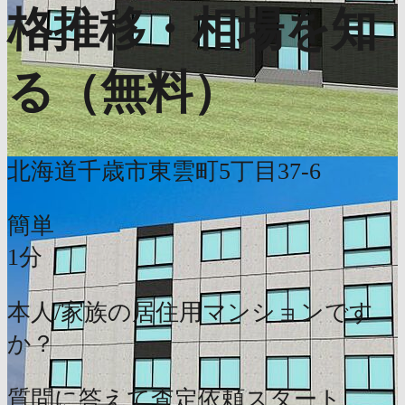
格推移・相場を知
る（無料）
北海道千歳市東雲町5丁目37-6
簡単
1分
本人/家族の居住用マンションです
か？
質問に答えて査定依頼スタート