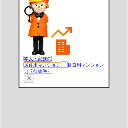
本人・家族の
居住用マンション
賃貸用マンション
（収益物件）