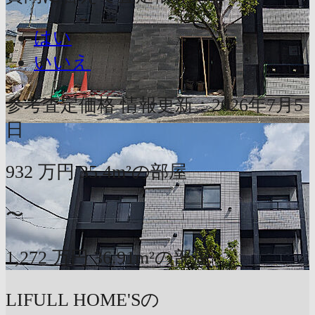
はい
いいえ
参考査定価格
情報更新：2026年7月5
日
932
万円
35.4m²の部屋
〜
1,272
万円
36.91m²の部屋
LIFULL HOME'Sの