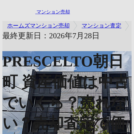
マンション売却
ホームズマンション売却
マンション査定
最終更新日：2026年7月28日
PRESCELTO朝日
町
資産価値は中古
でいくら？売れな
い？売却査定で価