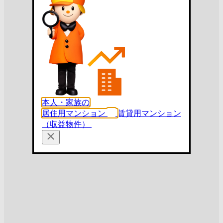
本人・家族の
居住用マンション
賃貸用マンション
（収益物件）