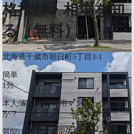
格推移・相場を知
る（無料）
北海道千歳市朝日町5丁目3-1
簡単
1分
本人/家族の居住用マンションです
か？
質問に答えて査定依頼スタート