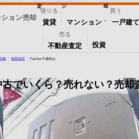
取
定
ジ
却
借りる
買う
ンション売却
賃貸
マンション
一戸建
売る
その他
投資
不動産査定
京都
世田谷区
Familiar千歳烏山
中古でいくら？売れない？売却