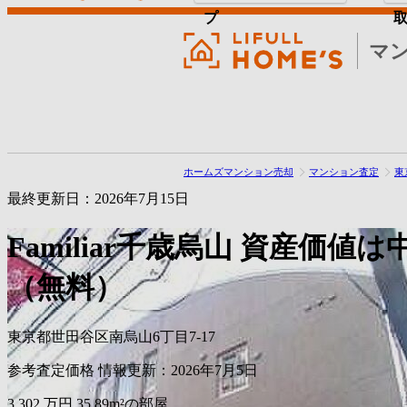
プ
マ
ホームズマンション売却
マンション査定
東
最終更新日：2026年7月15日
Familiar千歳烏山
資産価値は
（無料）
東京都世田谷区南烏山6丁目7-17
参考査定価格
情報更新：2026年7月5日
3,302
万円
35.89m²の部屋