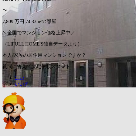
〜
7,809
万円
74.33m²の部屋
＼全国でマンション価格上昇中／
（LIFULL HOME'S独自データより）
本人/家族の居住用マンションですか？
質問に答えて査定依頼スタート
はい
いいえ