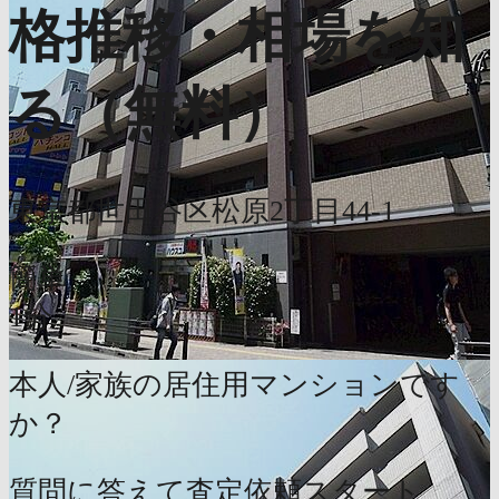
格推移・相場を知
る（無料）
東京都世田谷区松原2丁目44-1
簡単
1分
本人/家族の居住用マンションです
か？
質問に答えて査定依頼スタート