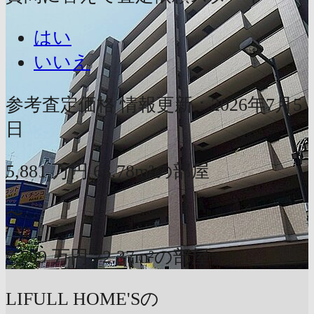
はい
いいえ
参考査定価格
情報更新：2026年7月5
日
5,881
万円
63.78m²の部屋
〜
7,709
万円
72.37m²の部屋
LIFULL HOME'Sの