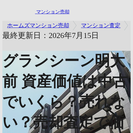
マンション売却
ホームズマンション売却
マンション査定
最終更新日：2026年7月15日
グランシーン明大
前
資産価値は中古
でいくら？売れな
い？売却査定で価