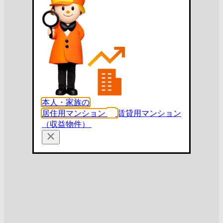
本人・家族の
居住用マンション
賃貸用マンション
（収益物件）