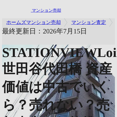
マンション売却
ホームズマンション売却
マンション査定
最終更新日：2026年7月15日
STATIONVIEWLoi
世田谷代田橋
資産
価値は中古でいく
ら？売れない？売